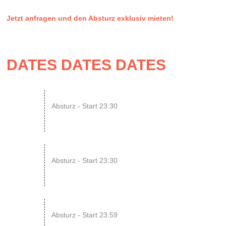
uns auf deine Anfrage!
Jetzt anfragen und den Absturz exklusiv mieten!
DATES DATES DATES
08
SINGLE OR NOT SINGLE –...
Absturz - Start 23:30
AUG
14
ENDLESS // Jurassic Heart x...
Absturz - Start 23:30
AUG
15
SONIC CRASH COURSE V13 // b...
Absturz - Start 23:59