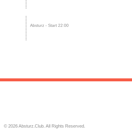
AUG
22
RAWRpocalypse!! xD
Absturz - Start 22:00
AUG
© 2026 Absturz.Club. All Rights Reserved.