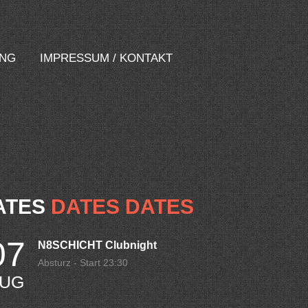
UNG
IMPRESSUM / KONTAKT
ATES
DATES DATES
07
N8SCHICHT Clubnight
Absturz - Start 23:30
UG