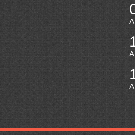
A
A
A