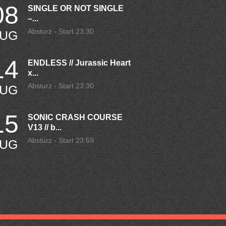
08
SINGLE OR NOT SINGLE
–...
Absturz - Start 23:30
UG
14
ENDLESS // Jurassic Heart
x...
Absturz - Start 23:30
UG
15
SONIC CRASH COURSE
V13 // b...
Absturz - Start 23:59
UG