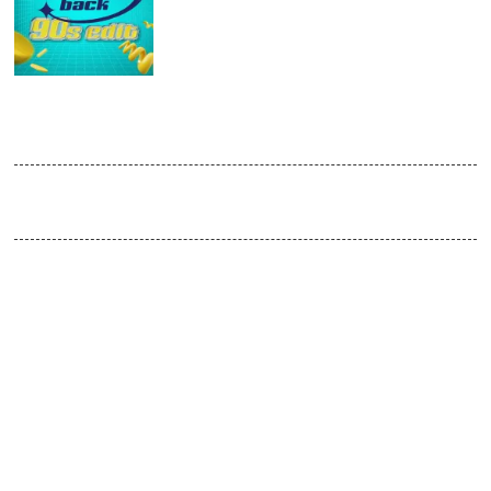
JUL
2026
Remember back – 90s Edit
Venue:
Absturz - Start 23:30
Das pinke Tamagotchi vibriert, der Glitzer liegt in der Luft. Und wir
katapultieren dich direkt zurück in die 90er. Denn bei unseren
Remember back Partys lassen wir den Dancefloor leuchten wie
die Lieblingsdisco deiner Teenagerträume. 💖
Diesmal: alles auf Anfang, alles auf Anschlag. Eurodance,
Boyband-Flashbacks, RnB-Vibes, Pop-Feuerwerk. Ob du’s damals
geliebt hast oder jetzt erst drin aufgehst spielt keine Rolle. Wichtig
ist: du bist dabei. Mitten im Glanz, mitten im Wahnsinn.
An den Decks: DJ Thamos