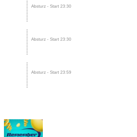
08
Absturz - Start 23:30
AUG
14
ENDLESS // Jurassic Heart x...
Absturz - Start 23:30
AUG
15
SONIC CRASH COURSE V13 // b...
Absturz - Start 23:59
AUG
25