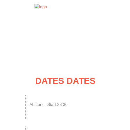
EVENT
DATES
DATES DATES
07
N8SCHICHT Clubnight
Absturz - Start 23:30
AUG
SINGLE OR NOT SINGLE –...