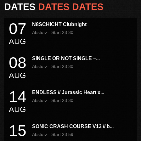
DATES
DATES DATES
07
N8SCHICHT Clubnight
Absturz - Start 23:30
AUG
08
SINGLE OR NOT SINGLE –...
Absturz - Start 23:30
AUG
14
ENDLESS // Jurassic Heart x...
Absturz - Start 23:30
AUG
15
SONIC CRASH COURSE V13 // b...
Absturz - Start 23:59