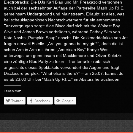
Electrotracks: Die DJs Karl Blau und Mr. Freakazoid versöhnen
auch bei der sechzehnten Auflage der Partyreihe Mash Up P.I.E.
gemeinsam Underground und Mainstream. Erlaubt ist alles, was
bei scheuklappenlosen Nachtschwärmern für ein enthemmtes
Tanzvergnügen sorgt: Aloe Blacc darf sich mit the Whitest Boy
Alive und James Brown verbrüdern, während Fatboy Slim von
Kate Nashs „Pumpkin Soup“ nascht. Die Kakkmaddafakka von Jet
fragen derweil Estelle: „Are you gonna be my girl?“, doch die ist
schon Arm in Arm mit ihrem „American Boy“ Kanye West
unterwegs, um gemeinsam mit Macklemore und Oliver Koletzki
eine zünftige Bloc Party zu feiern. Trentemøller reibt sich
angesichts dieses Spektakels verwundert die Augen und fragt
Disclosure perplex: “What else is there?” – am 25.07. kannst du
es ab 23:00 Uhr bei “Mash Up P.I.E.” im Absturz herausfinden!
Teilen
mit:
Twitter
Facebook
Google