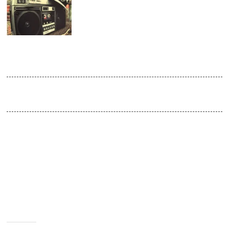
JUL
2016
Beat Street 100% Hip Hop
Venue:
doors open 23:00
Am 16.07.2016 gibt es im Absturz Leipzig die volle Hip-Hop-
Klatsche.
Dabei bewegen wir uns von California nach Detroit hin zu New
York, nach Europa und Hamburg, Berlin, Stuttgart und Frankfurt…
musikalisch. Ein kleiner Weg nach Afrika oder Südamerika darf
nicht fehlen.
Also packt 2Pac, KIZ, Haftbefehl und Notorious B.I.G. in die
Tasche und kommt vorbei.
/Peace.