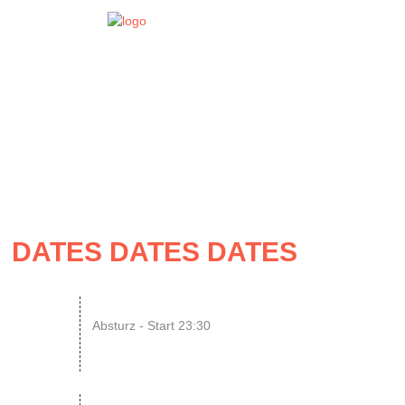
EVENT
DATES DATES DATES
07
N8SCHICHT Clubnight
Absturz - Start 23:30
AUG
SINGLE OR NOT SINGLE –...