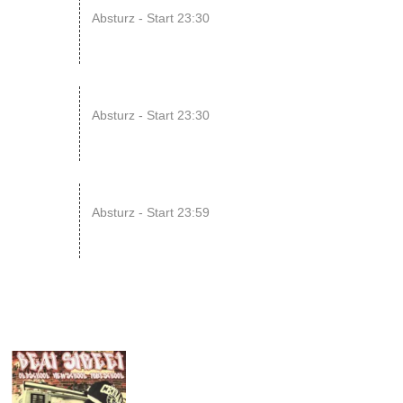
08
Absturz - Start 23:30
AUG
14
ENDLESS // Jurassic Heart x...
Absturz - Start 23:30
AUG
15
SONIC CRASH COURSE V13 // b...
Absturz - Start 23:59
AUG
16