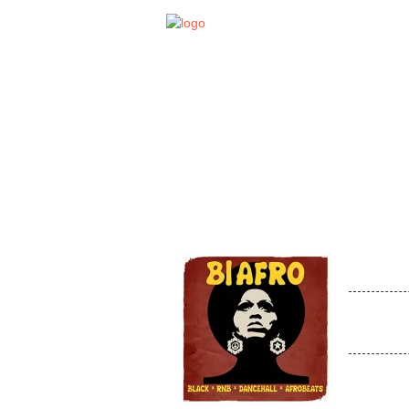
STA
EVENT
BLA
Venue:
Nach der e
nun die Fo