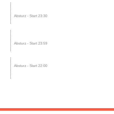
14
ENDLESS // Jurassic Heart
x...
Absturz - Start 23:30
UG
15
SONIC CRASH COURSE
V13 // b...
Absturz - Start 23:59
UG
22
RAWRpocalypse!! xD
Absturz - Start 22:00
UG