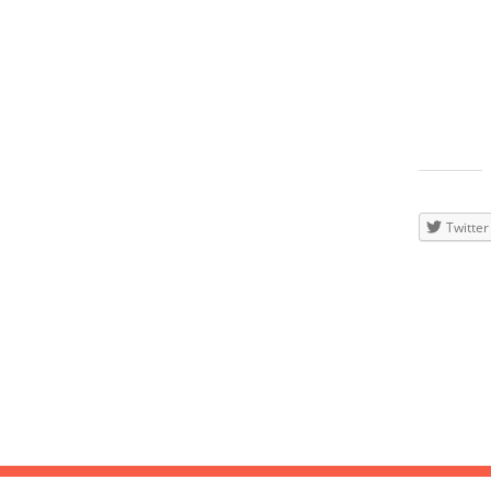
17
C.4.Life 
Ladys zu 
Männern d
Stil und M
Oldskool w
JUN
DJ Nays h
2016
Gepäck und
Teilen
mit:
Twitter