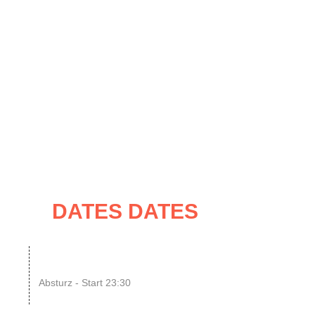
UNG
IMPRESSUM / KONTAKT
ATES
DATES DATES
08
SINGLE OR NOT SINGLE
–...
Absturz - Start 23:30
UG