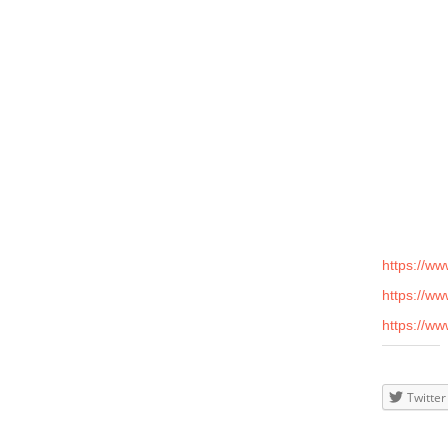
11
Dancehall-
unterfütte
Planeten. 
Nürnberg 
deutschla
FEB
Dancehall
and rude gi
2017
make you 
DJs: Sele
Dancehall 
Infos im In
https://ww
https://w
https://w
Teilen
mit:
Twitter