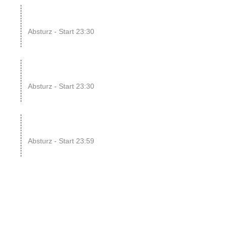
08
SINGLE OR NOT SINGLE
–...
Absturz - Start 23:30
UG
14
ENDLESS // Jurassic Heart
x...
Absturz - Start 23:30
UG
15
SONIC CRASH COURSE
V13 // b...
Absturz - Start 23:59
UG