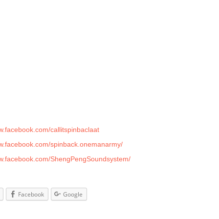
Szene – im Absturz erneut ein sonniges Karibik-Flair und
rt es mit fetten urbanen Beats aus den Party-Metropolen des
Als Special Guest reist dieses Mal Mr. Lazyman aus
A
an, der mit seinem ‟Sheng Peng Soundsystem” seit 2003
ndweit Hüften kreisen lässt und unter anderem die neuesten
-Tunes aus Jamaika nach Leipzig bringen wird. Rude boys
rls, be prepared for the rewind – ‟Call it Spinbaclaat!” will
sweat again!
A
ctah Spinback + Mr. Lazyman (Nürnberg)
/ Reggae / Black / Urban / HipHop
ternet:
w.facebook.com/callitspinbaclaat
A
ww.facebook.com/spinback.onemanarmy/
ww.facebook.com/ShengPengSoundsystem/
Facebook
Google