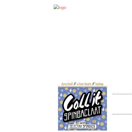
STA
EVENT
Call i
Venue:
Bei der dr
Selectah 