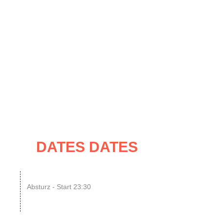
UNG
IMPRESSUM / KONTAKT
ATES
DATES DATES
07
N8SCHICHT Clubnight
Absturz - Start 23:30
UG