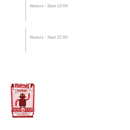
15
Absturz - Start 23:59
AUG
22
RAWRpocalypse!! xD
Absturz - Start 22:00
AUG
13
NOV
2015