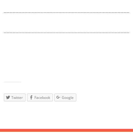
DANCING MACHINES
Venue:
Absturz / doors open 22:30
Funky-Jazzy-House
Carina und Lutz treiben als dynamisches Duo, Housebeaster mit
geschwungener Peitsche voran. Vorbei an groovigen
Soundsäulen, jazzigen Beats und funkigen Melos.
On TTs: Carina Posse (Muna) & Lutz Hartmann (Klinke auf Cinch)
aka Kanapé
Teilen
mit:
Twitter
Facebook
Google