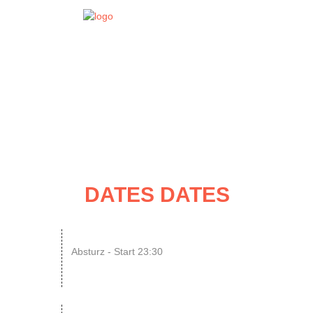
EVENT
DATES
DATES DATES
14
ENDLESS // Jurassic Heart x...
Absturz - Start 23:30
AUG
SONIC CRASH COURSE V13 // b...