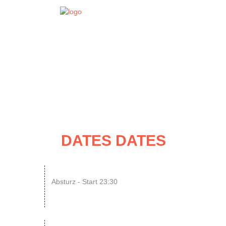
EVENT
DATES
DATES DATES
14
ENDLESS // Jurassic Heart x...
Absturz - Start 23:30
AUG
SONIC CRASH COURSE V13 // b...