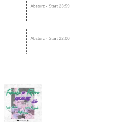
15
Absturz - Start 23:59
AUG
22
RAWRpocalypse!! xD
Absturz - Start 22:00
AUG
07
NOV
2025