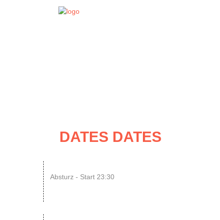
EVENT
DATES
DATES DATES
08
SINGLE OR NOT SINGLE –...
Absturz - Start 23:30
AUG
ENDLESS // Jurassic Heart x...