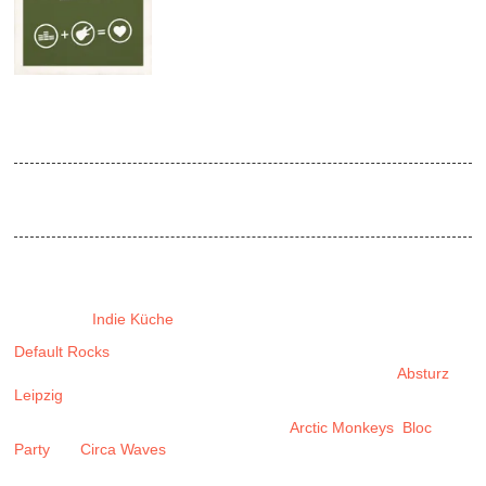
JAN
2016
Indie Küche 01 | 2016
Venue:
Absturz / doors open 22:30
Die Tanzbeine kennen (und wollen) keine Neujahrspause!
Wir gewähren einen Tag Ruhe, damit es am ersten Samstag im
Jahr in der
Indie Küche
glamorös weitergeht.
Default Rocks
drückt wie wild auf die Knöpfe, um nur den
tanzbarsten und pfiffigsten Indie auf die Tanzfläche des
Absturz
Leipzig
zu bringen.
Wie spielen nicht nur das Indie-ABC mit
Arctic Monkeys
,
Bloc
Party
und
Circa Waves
, sondern auch noch mehr Buchstaben aus
den Genres: