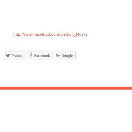
♬ Indie Rock
♬ Indie Pop
♬ Moderner Alternative Rock
♬ Tanzbarer Post-Punk & New Wave
Schon mal Lust auf Vortanzen? Checke jetzt die Live-
Sets:
http://www.mixcloud.com/
Default_Rocks
Teilen
mit:
Twitter
Facebook
Google