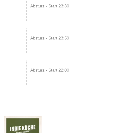
14
Absturz - Start 23:30
AUG
15
SONIC CRASH COURSE V13 // b...
Absturz - Start 23:59
AUG
22
RAWRpocalypse!! xD
Absturz - Start 22:00
AUG
02