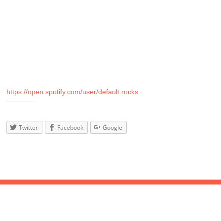
We Are Scientits, The Strokes, The Black Keys & alles andere,
was euch die Tanzschuhe auf Hochglanz poliert!
♬ Indie Rock
♬ Indie Pop
♬ Indie Post-Punk Revival
Wir ermöglichen adäquates Vortanzen mit unseren Spotify-
Playlists (ja ja, updaten wir auch mal wieder):
https://open.spotify.com/
user/default.rocks
Teilen
mit:
Twitter
Facebook
Google