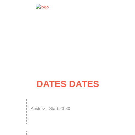
EVENT
DATES
DATES DATES
07
N8SCHICHT Clubnight
Absturz - Start 23:30
AUG
SINGLE OR NOT SINGLE –...