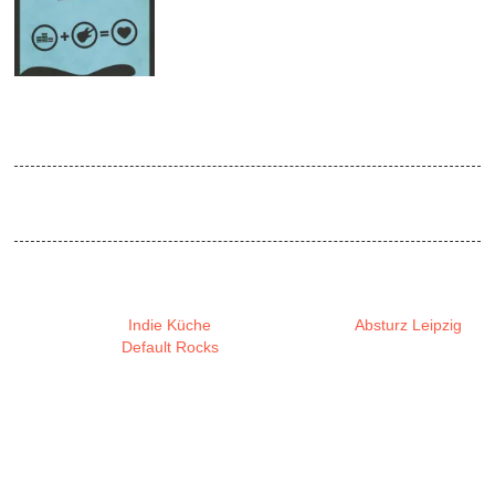
JUN
2016
Indie Küche 06 | 2016
Venue:
Absturz / doors open 22:30
„Get on your dancing shoes, you sexy little swine“
Mit tanzbaren Gitarrenriffs, flotten Indie-Melodien &
unvergesslichen
Indie Küche
-Klassikern wird das
Absturz Leipzig
von den kuhlen
Default Rocks
-Boyz auf Sommertemperaturen
gebracht.
Neben erlesenen kleineren Indie-Bands, spielen wir auch unsere
Lieblings-Songs von Arctic Monkeys, Franz Ferdinand, Bloc Party,
Two Door Cinema Club, Metric, Foals, Belle & Sebastian, San
Cisco, The Whitest Boy Alive, Kakkmaddafakka, Phoenix, Mando
Diao, The Kooks, Shout Out Louds, The Vaccines, The Subways,