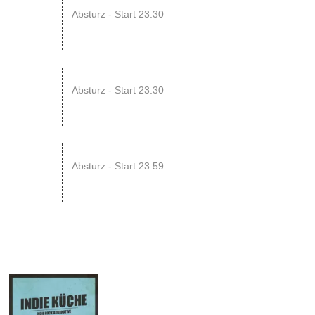
08
Absturz - Start 23:30
AUG
14
ENDLESS // Jurassic Heart x...
Absturz - Start 23:30
AUG
15
SONIC CRASH COURSE V13 // b...
Absturz - Start 23:59
AUG
04