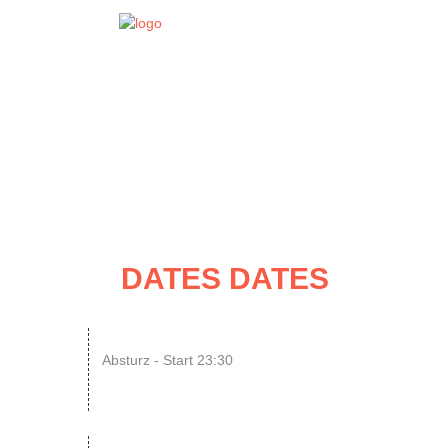
EVENT
DATES
DATES DATES
08
SINGLE OR NOT SINGLE –...
Absturz - Start 23:30
AUG
ENDLESS // Jurassic Heart x...