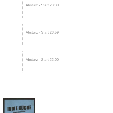
14
Absturz - Start 23:30
AUG
15
SONIC CRASH COURSE V13 // b...
Absturz - Start 23:59
AUG
22
RAWRpocalypse!! xD
Absturz - Start 22:00
AUG
05