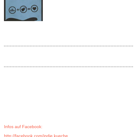
NOV
2016
Indie Küche 11|16
Venue:
doors open 23:00
Seit vier Jahren die Indie-Institution des Leipziger Südens! Das
DJ-Team Default Rocks verknüpft die besten
Tanzflächennummern aus den verschiedenen Indie-Sparten – von
den Klassikern aus den frühen Nullerjahren bis hin zu den
heißesten aktuellen Geheimtipps.
DJ-Team Default Rocks
Indie-Rock / Indie-Pop / Indietronic
Infos auf Facebook
:
http://facebook.com/indie.kueche
/