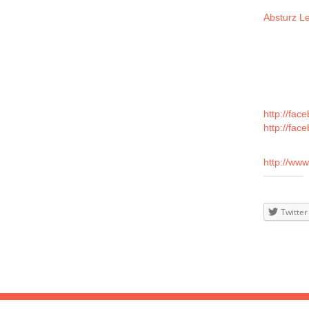
14
frischest
Absturz Le
Mit den b
• Indie Ro
FEB
• Indie Po
• Alternat
2015
Mehr Info
http://fac
http://fac
Zukunftswe
http://ww
Teilen
mit:
Twitter