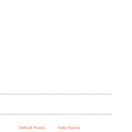
RT
VERANSTALTUNGEN
ANFAHRT
VERMIET
küche 2| 2015
D
Absturz / doors open 22:30
A
ebruar, dieses Mal ausnahmsweise am zweiten Samstag,
as DJ-Team
Default Rocks
in der
Indie Küche
wieder die