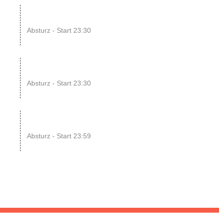
08
SINGLE OR NOT SINGLE
–...
Absturz - Start 23:30
UG
14
ENDLESS // Jurassic Heart
x...
Absturz - Start 23:30
UG
15
SONIC CRASH COURSE
V13 // b...
Absturz - Start 23:59
UG