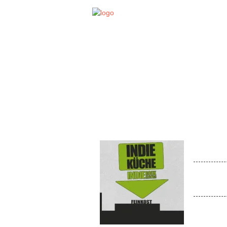
STA
EVENT
Indie
Venue:
Auch im F
richtet d