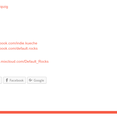
en und tanzbarsten Musik-Häppchen auf der Tanzfläche des
ipzig
an.
esten Zutaten aus
A
ck
p und
ive Rock.
rmationen auf Facebook:
ebook.com/
indie.kueche
A
ebook.com/
default.rocks
isende Live-Sets von Default Rocks gibt es hier:
w.mixcloud.com/
Default_Rocks
A
Facebook
Google