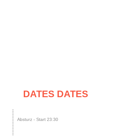
UNG
IMPRESSUM / KONTAKT
ATES
DATES DATES
07
N8SCHICHT Clubnight
Absturz - Start 23:30
UG