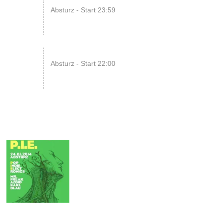
15
Absturz - Start 23:59
AUG
22
RAWRpocalypse!! xD
Absturz - Start 22:00
AUG
24
JAN
2014