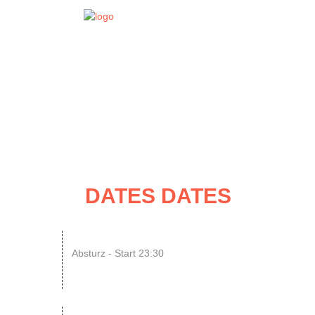
EVENT
DATES
DATES DATES
14
ENDLESS // Jurassic Heart x...
Absturz - Start 23:30
AUG
SONIC CRASH COURSE V13 // b...