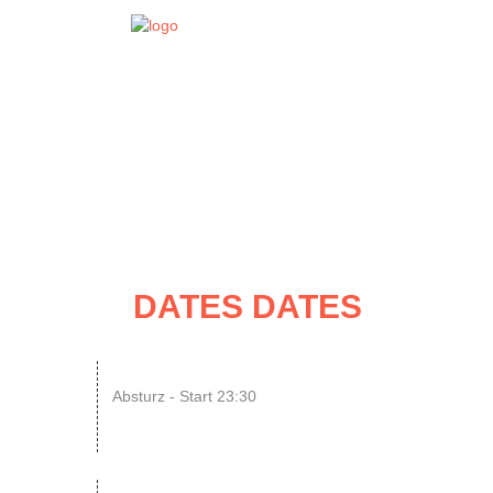
EVENT
DATES
DATES DATES
08
SINGLE OR NOT SINGLE –...
Absturz - Start 23:30
AUG
ENDLESS // Jurassic Heart x...