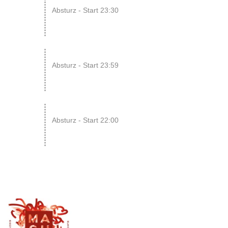
14
Absturz - Start 23:30
AUG
15
SONIC CRASH COURSE V13 // b...
Absturz - Start 23:59
AUG
22
RAWRpocalypse!! xD
Absturz - Start 22:00
AUG
21