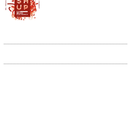
JUL
2017
Mash Up PIE
Venue:
doors open 23:00
Dancen ohne Genregrenzen! Alt und neu, analog und digital,
Underground und Mainstream: Mr. Freakazoid verschmilzt bei
‟Mash Up P.I.E.” wieder die mitreißendsten Songs aus den
Sparten Pop, Indie und Electro – und fusioniert sie mit
ausgewählten Soul- und HipHop-Titeln zu einem
abwechslungsreichen Party-Erlebnis für aufgeschlossene
Feierwütige.
DJ: Mr. Freakazoid / Elvis Schmidt
Pop / Indie / Electronics