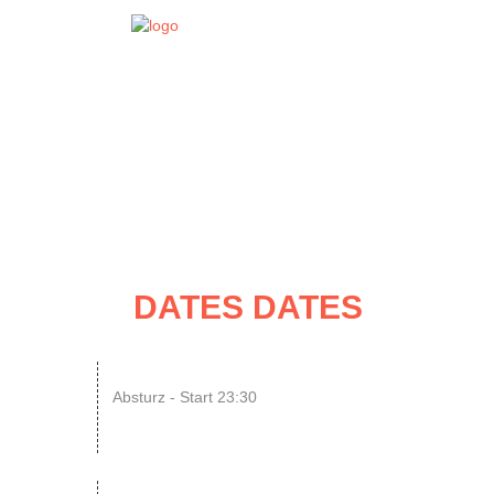
EVENT
DATES
DATES DATES
07
N8SCHICHT Clubnight
Absturz - Start 23:30
AUG
SINGLE OR NOT SINGLE –...