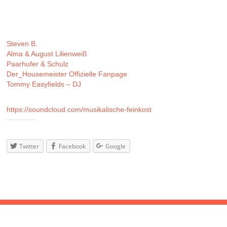
leckersten Restaurant, das dir Leipzig zu bieten hat!
…………………………………………………………………………..
– LineUp –
Steven B.
// Vibratos-Fussas / Hube-Brotherz, Zeulenroda
Alma & August Lilienweiß
// MFK, Leipzig
Paarhufer & Schulz
// WTUG, Leipzig/Halle
Der_Housemeister Offizielle Fanpage
// MFK, Altenburg
Tommy Easyfields – DJ
// MFK, Leipzig
Alle Demotapes unserer Act’s gibt’s unter:
https://soundcloud.com/musikalische-feinkost
Teilen
mit:
Twitter
Facebook
Google