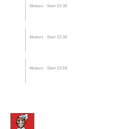
08
Absturz - Start 23:30
AUG
14
ENDLESS // Jurassic Heart x...
Absturz - Start 23:30
AUG
15
SONIC CRASH COURSE V13 // b...
Absturz - Start 23:59
AUG
13