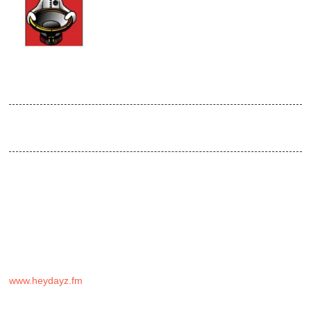
DEC
2014
Musikalische Feinkost
Venue:
Absturz / doors open 22:30
Die MFK öffnet zum sechsten Ma(h)l ihre Pforten. Wir wollen mit
DIR und deinen Besten einen grandiosen Partyabend starten. Für
ein fettes LineUp ist gesorgt!
Damit nicht genug, neben fantastischer Deko und Leckereien vom
Grill, warten wieder jede Menge Goodies und Naschwerk auf
euch!
Diese Veranstaltung wird LIVE im Radio übertragen! WO?
www.heydayz.fm
!
Also tritt ein, nimm Platz und genieß die Show im auditiv