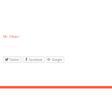
Dazu wird diesmal auch hin und wieder das Mikrofon gezückt, um
Euch flotte (Tanz-)Beine zu machen 🙂
LINE UP:
Thundering Vibration & Reggae Twins – Better mus´come
(Ska, Rocksteady, Early Reggae)
Mr. Olsen
& Senior Kiez (Uptempo R&B, Funk, Soul, Latin
Grooves)
Teilen
mit:
Twitter
Facebook
Google