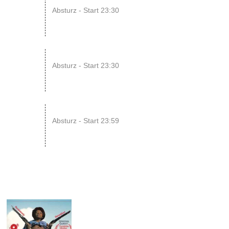
08
Absturz - Start 23:30
AUG
14
ENDLESS // Jurassic Heart x...
Absturz - Start 23:30
AUG
15
SONIC CRASH COURSE V13 // b...
Absturz - Start 23:59
AUG
29