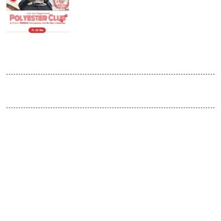
MAY
2015
Polyester Club
Venue:
Absturz / doors open 22:30
Es wird wärmer draußen, der Frühling ist da und wir haben dazu
eine Menge sonnige karibische Vibes für Euch! Unsere Gast-DJs
kennen sich damit besonders gut aus, denn wir haben für Euch
„Thundering Vibration“ und „REGGAE TWINS“ im Haus. Auf ihren
„Better mus‘ come“-Parties zeigen sie regelmäßig, dass sie zur
Spitzenklasse in ihrem Fach gehören.
Zusammen werden wir Euch an diesem Abend eine Mischung aus
FUNKY 60s & 70s GROOVES, TRUE SOUL, LATIN und
JAMAICAN ROCKSTEADY & REGGAE auflegen.
Wie immer natürlich nur auf schwarzem Gold vom Plattenteller…