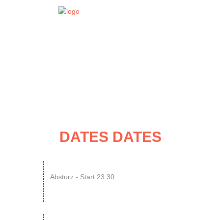
EVENT
DATES
DATES DATES
07
N8SCHICHT Clubnight
Absturz - Start 23:30
AUG
SINGLE OR NOT SINGLE –...