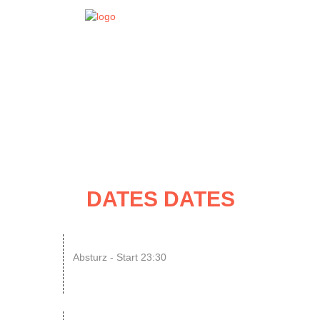
EVENT
DATES
DATES DATES
07
N8SCHICHT Clubnight
Absturz - Start 23:30
AUG
SINGLE OR NOT SINGLE –...