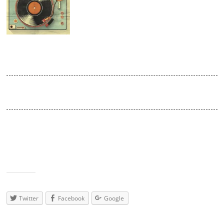
AUG
2016
Querbeat
Venue:
doors open 23:00
DJ Thunderbaze lässt es krachen! Bei der ersten Ausgabe von
‟Querbeat” im Absturz donnert er am Freitag einen Hit nach dem
anderen aus den Boxen – und kombiniert dabei Party-Perlen aus
der jüngeren Vergangenheit mit den aktuellen Chartbustern aus
den Sparten Pop, Dance, Indie, Latino und House/Electro.
Teilen
mit:
Twitter
Facebook
Google