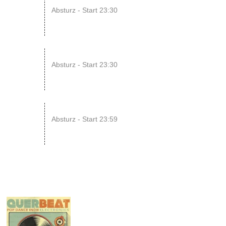
08
Absturz - Start 23:30
AUG
14
ENDLESS // Jurassic Heart x...
Absturz - Start 23:30
AUG
15
SONIC CRASH COURSE V13 // b...
Absturz - Start 23:59
AUG
19