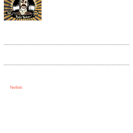
APR
2015
Radio Partisan + LIVE Special
Venue:
Absturz / doors open 22:30
Balkanfever – Worldbeat Madness – Live Visuals
Rot & Honig (Leipzig) +
DJ
Nellski
(Berlin)
VJ`s : Steffen Koch+ Komell ( Leipzig / Jena )
Special Guest: „BrassBeat“ (Live)
Live Saxophon & Klarinette trifft auf Balkanbeats , E- Swing und
Worldelectro.
Ein Jazzbläser verzaubert spielerisch die explosiven Remixe eines
scatenden DJ`s der dazu noch Percussion spielt.