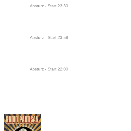
14
Absturz - Start 23:30
AUG
15
SONIC CRASH COURSE V13 // b...
Absturz - Start 23:59
AUG
22
RAWRpocalypse!! xD
Absturz - Start 22:00
AUG
17