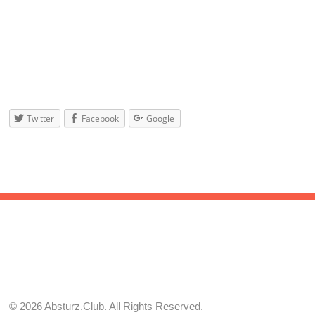
Global Beats, Electro Swing, Folktronic, Balkan Beats, World, East
European Brass, Latin House, Swing Hop, Cumbia, Balkantech,
Vintage Fusion, Ghetto Swing, Mashups and many many more…
Teilen
mit:
Twitter
Facebook
Google
© 2026 Absturz.Club. All Rights Reserved.