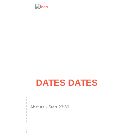
EVENT
DATES
DATES DATES
08
SINGLE OR NOT SINGLE –...
Absturz - Start 23:30
AUG
ENDLESS // Jurassic Heart x...