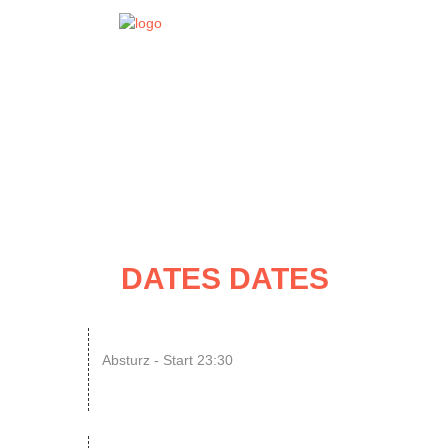
EVENT
DATES
DATES DATES
14
ENDLESS // Jurassic Heart x...
Absturz - Start 23:30
AUG
SONIC CRASH COURSE V13 // b...