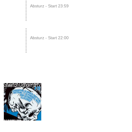
15
Absturz - Start 23:59
AUG
22
RAWRpocalypse!! xD
Absturz - Start 22:00
AUG
28
APR
2018