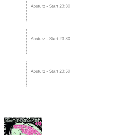
08
Absturz - Start 23:30
AUG
14
ENDLESS // Jurassic Heart x...
Absturz - Start 23:30
AUG
15
SONIC CRASH COURSE V13 // b...
Absturz - Start 23:59
AUG
27