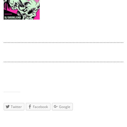
JUN
2015
Skeleton Dance-Party vol.13
Venue:
Absturz / doors open 22:30
Wieder einmal Skeleton Dance bei uns… an den Reglern der DJ-
Darkland. Als Gast-DJ dürfen wir Aurelie De Ombres begrüßen.
Musikalisch dreht sich alles um Deathrock, Postpunk, Glam- und
Sleazerock, Punk, Gothrock, Gothabilly, Wave und NDW
Teilen
mit:
Twitter
Facebook
Google