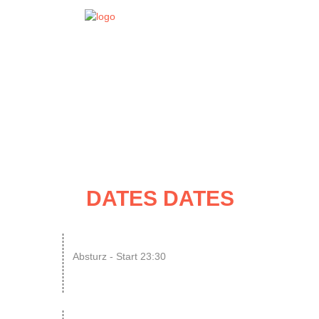
EVENT
DATES
DATES DATES
07
N8SCHICHT Clubnight
Absturz - Start 23:30
AUG
SINGLE OR NOT SINGLE –...