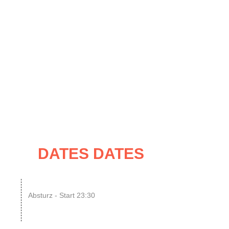
UNG
IMPRESSUM / KONTAKT
ATES
DATES DATES
07
N8SCHICHT Clubnight
Absturz - Start 23:30
UG