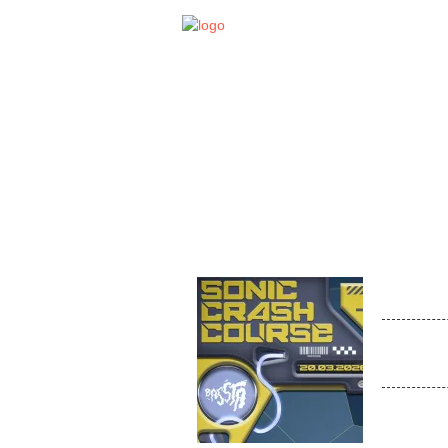
STA
EVENT
SONI
Venue:
´Pünktlic
bunte Vera