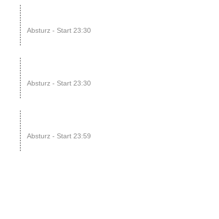
08
SINGLE OR NOT SINGLE
–...
Absturz - Start 23:30
UG
14
ENDLESS // Jurassic Heart
x...
Absturz - Start 23:30
UG
15
SONIC CRASH COURSE
V13 // b...
Absturz - Start 23:59
UG