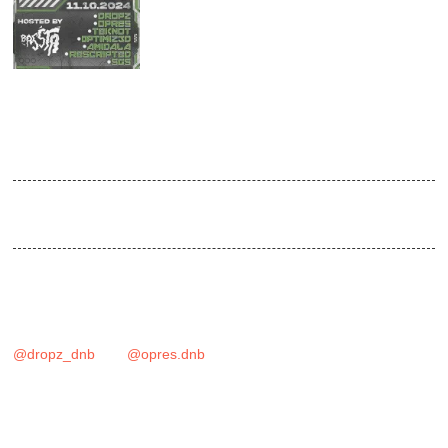
OCT
2024
SONIC CRASH COURSE V3 by
Bassta
Venue:
Absturz.Club - start 23:00
Hey zusammen! Unsere Partyreihe Sonic Crash Course geht
nächsten Monat in die dritte Runde, und wir freuen uns riesig,
wieder mit euch im Absturz durchzustarten! Freut euch auf die
bekannten Locals, die für euch auflegen, sowie auf
@dropz_dnb
und
@opres.dnb
, die zum ersten Mal bei uns im
Absturz mit dabei sind. Es erwartet euch eine Nacht voll
pulsierender Musik und guter Vibes!
– Drum’n’Bass all night long –