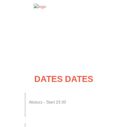
EVENT
DATES
DATES DATES
07
N8SCHICHT Clubnight
Absturz - Start 23:30
AUG
SINGLE OR NOT SINGLE –...