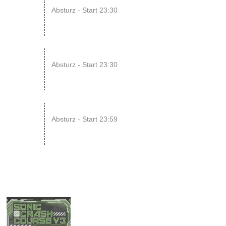
08
Absturz - Start 23:30
AUG
14
ENDLESS // Jurassic Heart x...
Absturz - Start 23:30
AUG
15
SONIC CRASH COURSE V13 // b...
Absturz - Start 23:59
AUG
11