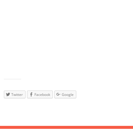
Wir können es kaum erwarten – seid dabei!
LineUp:
Amidala
Re:Scripted
Teknot
SGS
Dropz
Opres
0ptimiz3d
Teilen
mit:
Twitter
Facebook
Google