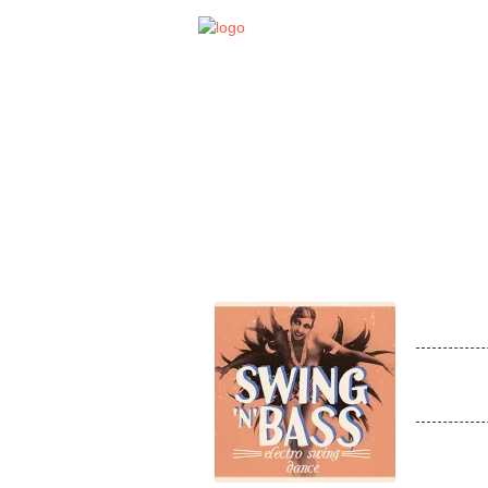
STA
EVENT
SWIN
Venue:
Electro S
urbanen 