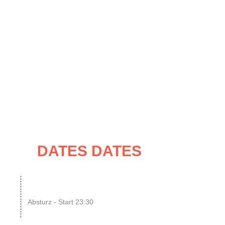
UNG
IMPRESSUM / KONTAKT
ATES
DATES DATES
08
SINGLE OR NOT SINGLE
–...
Absturz - Start 23:30
UG