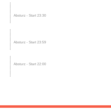
14
ENDLESS // Jurassic Heart
x...
Absturz - Start 23:30
UG
15
SONIC CRASH COURSE
V13 // b...
Absturz - Start 23:59
UG
22
RAWRpocalypse!! xD
Absturz - Start 22:00
UG