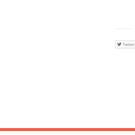
11
DJ Schöne
verwöhnen
dem beste
dynamisch
SEP
Teilen
mit:
2015
Twitter