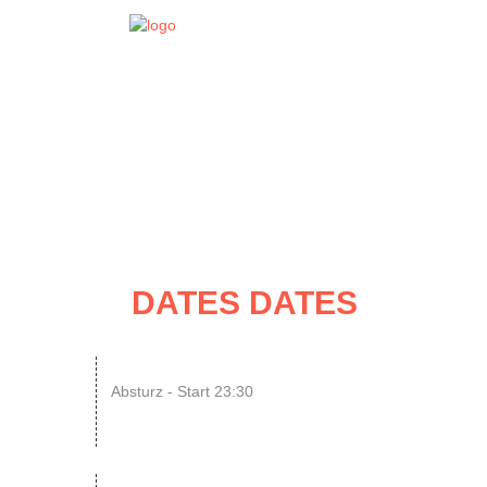
EVENT
DATES
DATES DATES
07
N8SCHICHT Clubnight
Absturz - Start 23:30
AUG
SINGLE OR NOT SINGLE –...