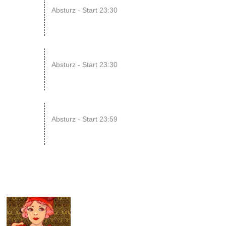
08
Absturz - Start 23:30
AUG
14
ENDLESS // Jurassic Heart x...
Absturz - Start 23:30
AUG
15
SONIC CRASH COURSE V13 // b...
Absturz - Start 23:59
AUG
12