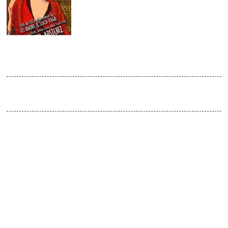
APR
2014
SWING! SWING! SWING!
Venue:
Absturz / doors open 22:30
Live Act-DJ Performance by Luca Vaga (Bebop Swing Beats)
& DJ BADRE (Dortmund)
Swing Grooves, Nu-Swing, Gypsy
Fluffy
Ein Vagabund der mit seiner Musik seit 7 Jahren aktiv durch
Europas Untergrundszene reist. Mit im Gepäck sein Projekt:“Save
The Last Dance…for the Revolution!“. Luca Vaga, bekannt als
einer der dynamischsten und kreativsten Djs hinterm Mixer, erfreut
seine Gäste durch feinste Electro Beats mit dem besten Twenties
Jazz, Bebop-Swing, Soul, Funk, Hip Hop, House, Bass remixes…
alles in einer einzigartigen und dynamischen Dj-Live Act