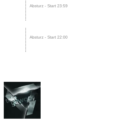
15
Absturz - Start 23:59
AUG
22
RAWRpocalypse!! xD
Absturz - Start 22:00
AUG
13
OCT
2023