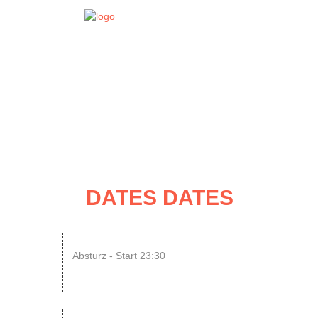
EVENT
DATES
DATES DATES
14
ENDLESS // Jurassic Heart x...
Absturz - Start 23:30
AUG
SONIC CRASH COURSE V13 // b...