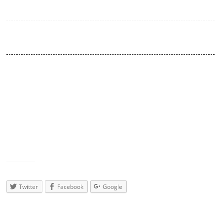
Taktgewackel
Venue:
Absturz.club / start 23:00
Taktgewackel diesmal am Freitag und deshalb nur zum House im
4/4 Takt.
Zum Taktgewackeln bringen euch:
Tournér (Elektronische Klanggeschichten)
Dan Is (Wildwechsel / Audiofriendships)
Herman Her (Elektronische Klanggeschichten)
MVK (Progressive Leipzig)
Teilen
mit:
Twitter
Facebook
Google