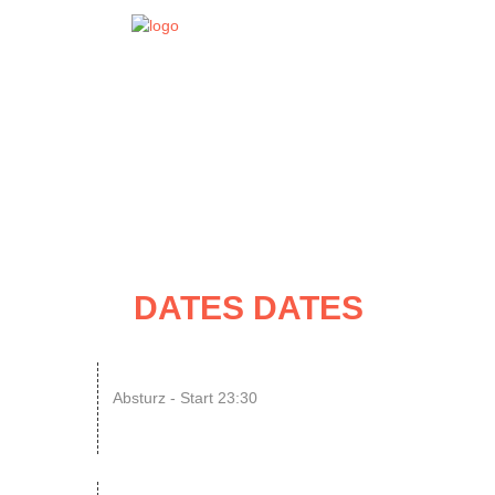
EVENT
DATES
DATES DATES
07
N8SCHICHT Clubnight
Absturz - Start 23:30
AUG
SINGLE OR NOT SINGLE –...