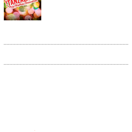
JAN
2018
Tanzalarm
Venue:
doors open 23:00
Beim ‟Tanzalarm” wühlt sich der DJ Fat Organic Grandfather
einmal quer durch den Gemüsegarten und stöbert die fettesten
Ohrwürmer von Pop und HipHop über Soul und Indie bis hin zu
Electro und Dancehall auf, mit denen die Hit-hungrige Meute
direkt vom Plattenteller gefüttert wird.
DJ: Fat Organic Grandfather / Lutz Lila
Pop / HipHop / Indie / Dancehall / Electronics
Infos im Internet
: