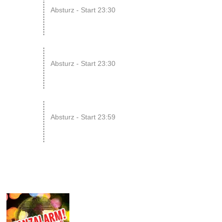
08
Absturz - Start 23:30
AUG
14
ENDLESS // Jurassic Heart x...
Absturz - Start 23:30
AUG
15
SONIC CRASH COURSE V13 // b...
Absturz - Start 23:59
AUG
26