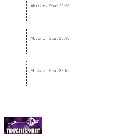
08
Absturz - Start 23:30
AUG
14
ENDLESS // Jurassic Heart x...
Absturz - Start 23:30
AUG
15
SONIC CRASH COURSE V13 // b...
Absturz - Start 23:59
AUG
10