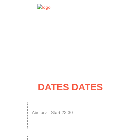
EVENT
DATES
DATES DATES
07
N8SCHICHT Clubnight
Absturz - Start 23:30
AUG
SINGLE OR NOT SINGLE –...