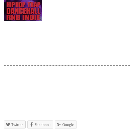
SEP
2015
Tanzgelegenheit
Venue:
Absturz / doors open 22:00
Die Party unter der Woche mit einer frischen Mischung aus
groovigen Tunes, Dancehall, Hip-Hop, Trap & einer Prise Indie-
Rock von gestern bis heute. Dabei sorgt die Tanzgelegenheit
regelmäßig für !Tanzalarm! und durchzechte Nächte. Egal ob
After-Work oder Pre-Wochenende. Wir feiern mit euch bis in die
sonnigen Morgenstunden
Teilen
mit:
Twitter
Facebook
Google