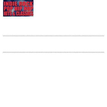
AUG
2019
Tanzgelegenheit
Venue:
Absturz / doors open 23:00
HipHop, Pop, Indie-Rock – und die größten Hits aus allen weiteren
Sparten der Tanzmusik: Bei der ‟Tanzgelegenheit” lassen die
wechselnden Absturz-DJs am Donnerstagabend immer wieder
eine neue Mixtur brodeln, bis die Stimmung überkocht. Egal ob
After-Work oder Pre-Weekend: Mit der ‟Tanzgelegenheit” könnt ihr
bis in die frühen Morgenstunden feiern.
Various DJs
HipHop / Pop / Indie-Rock
::::::::::