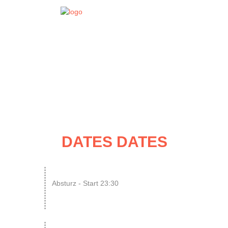
EVENT
DATES
DATES DATES
08
SINGLE OR NOT SINGLE –...
Absturz - Start 23:30
AUG
ENDLESS // Jurassic Heart x...