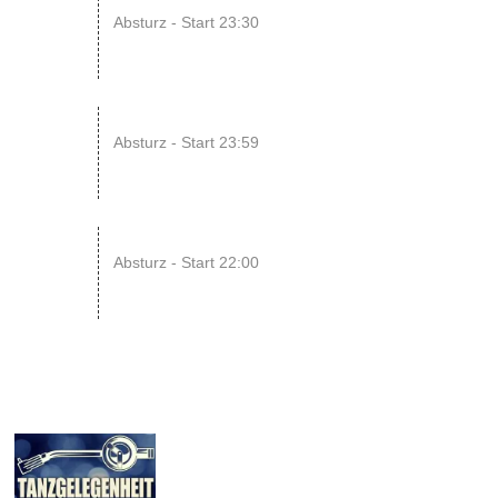
14
Absturz - Start 23:30
AUG
15
SONIC CRASH COURSE V13 // b...
Absturz - Start 23:59
AUG
22
RAWRpocalypse!! xD
Absturz - Start 22:00
AUG
01